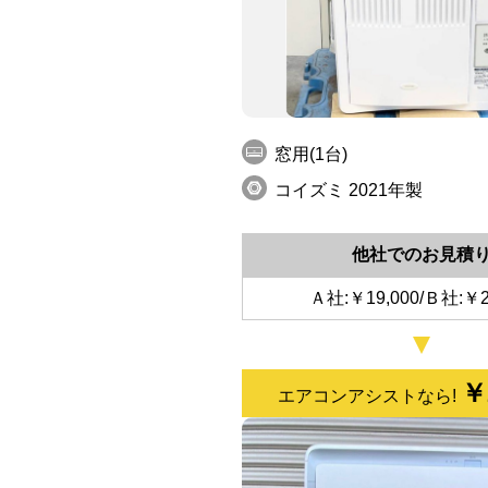
窓用(1台)
コイズミ 2021年製
他社でのお見積
Ａ社:￥19,000/Ｂ社:￥2
￥
エアコンアシストなら!