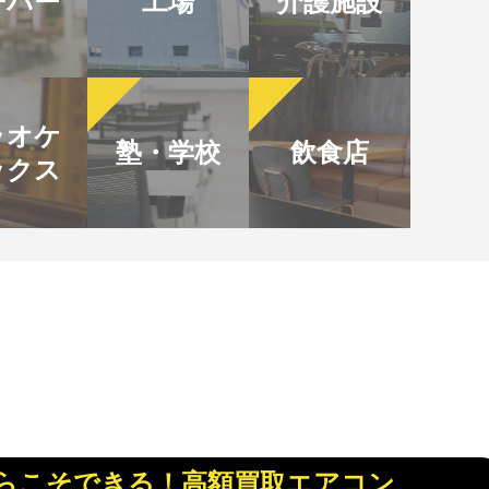
ーパー
工場
介護施設
ラオケ
塾・学校
飲食店
ックス
らこそできる！
高額買取エアコン