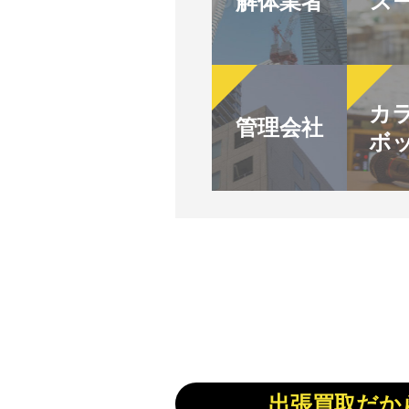
解体業者
ス
カ
管理会社
ボ
出張買取だか